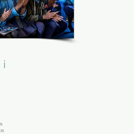
 i
s.
e.