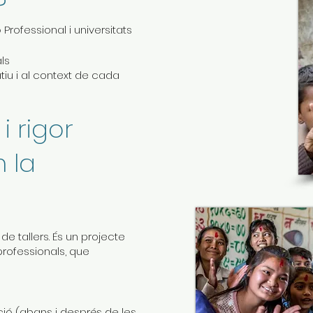
?
 Professional i universitats
ls
atiu i al context de cada
i rigor
 la
e tallers. És un projecte
professionals, que
ió (abans i després de les