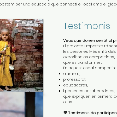
postem per una educació que connecti el local amb el globa
Testimonis
Veus que donen sentit al p
El projecte Empatitza té sen
les persones. Més enllà dels 
experiències compartides, l
que es transformen.
En aquest espai compartim 
alumnat,
professorat,
educadores,
i persones col·laboradores,
que expliquen en primera pe
elles.
💬 Testimonis de participan