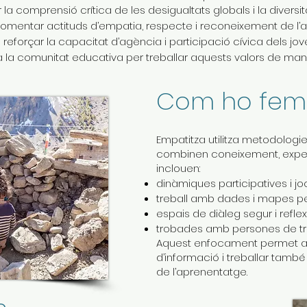
r la comprensió crítica de les desigualtats globals i la diversita
fomentar actituds d’empatia, respecte i reconeixement de l’al
reforçar la capacitat d’agència i participació cívica dels jov
a la comunitat educativa per treballar aquests valors de man
Com ho fem
Empatitza utilitza metodologi
combinen coneixement, experiè
inclouen:
dinàmiques participatives i jo
treball amb dades i mapes pe
espais de diàleg segur i refle
trobades amb persones de traj
Aquest enfocament permet an
d’informació i treballar també
de l’aprenentatge.