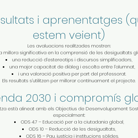
sultats i aprenentatges (
estem veient)
Les avaluacions realitzades mostren:
a millora significativa en la comprensió de les desigualtats gl
una reducció d’estereotips i discursos simplificadors,
una major capacitat de diàleg i escolta entre l’alumnat,
i una valoració positiva per part del professorat.
Els resultats s’utilitzen per millorar contínuament el projecte.
nda 2030 i compromís gl
tza està alineat amb els Objectius de Desenvolupament Sost
especialment:
ODS 4.7 – Educació per a la ciutadania global,
ODS 10 – Reducció de les desigualtats,
ODS 16 – Pau, justícia i institucions sòlides.