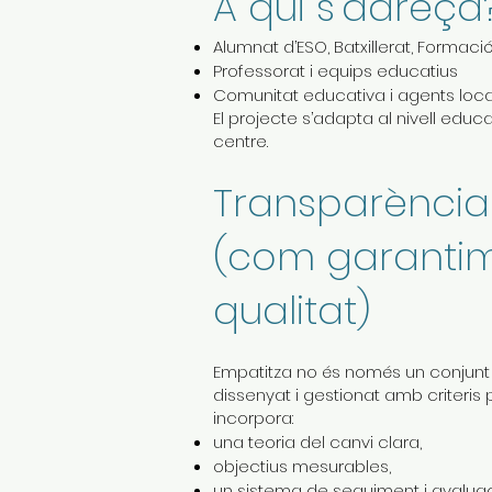
A qui s’adreça
Alumnat d’ESO, Batxillerat, Formació
Professorat i equips educatius
Comunitat educativa i agents loca
El projecte s’adapta al nivell educ
centre.
Transparència 
(com garantim
qualitat)
Empatitza no és només un conjunt d
dissenyat i gestionat amb criteris 
incorpora:
una teoria del canvi clara,
objectius mesurables,
un sistema de seguiment i avaluac