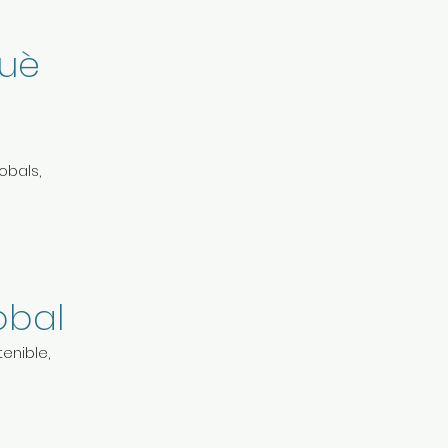
què
obals,
obal
enible,