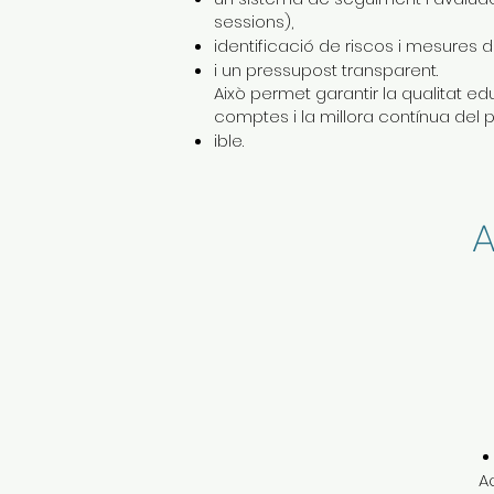
sessions),
identificació de riscos i mesures
i un pressupost transparent.
Això permet garantir la qualitat ed
comptes i la millora contínua del p
ible.
A
Aq