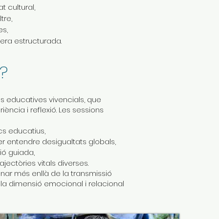
t cultural,
tre,
es,
era estructurada.
?
es educatives vivencials, que
ncia i reflexió. Les sessions
cs educatius,
r entendre desigualtats globals,
xió guiada,
ectòries vitals diverses.
ar més enllà de la transmissió
 la dimensió emocional i relacional