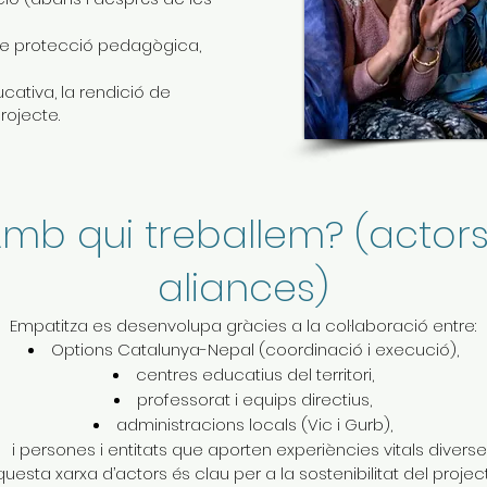
 de protecció pedagògica,
ucativa, la rendició de
rojecte.
mb qui treballem? (actors
aliances)
Empatitza es desenvolupa gràcies a la col·laboració entre:
Options Catalunya-Nepal (coordinació i execució),
centres educatius del territori,
professorat i equips directius,
administracions locals (Vic i Gurb),
i persones i entitats que aporten experiències vitals diverse
uesta xarxa d’actors és clau per a la sostenibilitat del project