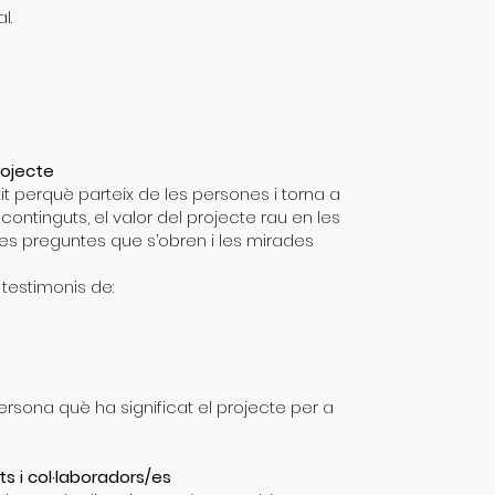
l.
rojecte
tit perquè parteix de les persones i torna a
continguts, el valor del projecte rau en les
es preguntes que s’obren i les mirades
testimonis de:
rsona què ha significat el projecte per a
ts i col·laboradors/es