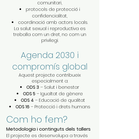
comunitari,
protocols de protecció i
confidencialitat,
coordinació amb actors locals.
La salut sexual i reproductiva es
treballa com un dret, no com un
privilegi.
Agenda 2030 i
compromís global
Aquest projecte contribueix
especialment a:
ODS 3
– Salut i benestar
ODS 5
– Igualtat de gènere
ODS 4
– Educació de qualitat
ODS 16
– Protecció i drets humans
Com ho fem?
Metodologia i continguts dels tallers
El projecte es desenvolupa a través