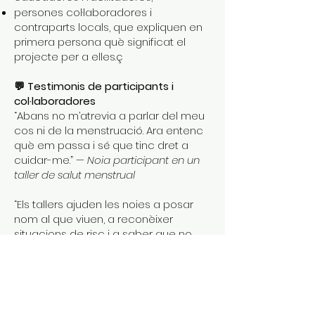
persones col·laboradores i
contraparts locals, que expliquen en
primera persona què significat el
projecte per a elles.ç
💬 Testimonis de participants i
col·laboradores
“Abans no m’atrevia a parlar del meu
cos ni de la menstruació. Ara entenc
què em passa i sé que tinc dret a
cuidar-me.”
— Noia participant en un
taller de salut menstrual
“Els tallers ajuden les noies a posar
nom al que viuen, a reconèixer
situacions de risc i a saber que no
estan soles.”
— Educadora local
“Aquest projecte no només dona
informació, sinó que reforça
l’autoestima i la capacitat de decisió