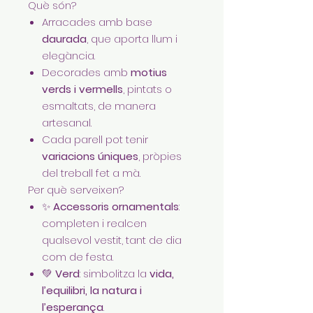
Què són?
Arracades amb base
daurada
, que aporta llum i
elegància.
Decorades amb
motius
verds i vermells
, pintats o
esmaltats, de manera
artesanal.
Cada parell pot tenir
variacions úniques
, pròpies
del treball fet a mà.
Per què serveixen?
✨
Accessoris ornamentals
:
completen i realcen
qualsevol vestit, tant de dia
com de festa.
💚
Verd
: simbolitza la
vida,
l’equilibri, la natura i
l’esperança
.