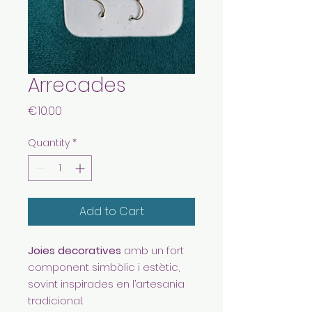
Arrecades
Price
€10.00
Quantity
*
Add to Cart
Joies decoratives
amb un fort
component simbòlic i estètic,
sovint inspirades en l’artesania
tradicional.