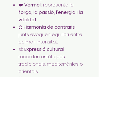
❤️
Vermell
: representa la
força, la passió, l’energia i la
vitalitat
.
⚖️
Harmonia de contraris
:
junts evoquen equilibri entre
calma i intensitat.
🎨
Expressió cultural
:
recorden estètiques
tradicionals, mediterrànies o
orientals.
🎁
Regal amb significat
:
ideals com a detall especial
o peça amb valor simbòlic.
En resum,
serveixen per adornar
i comunicar personalitat
,
combinant elegància, color i
simbolisme en una joia amb
caràcter.