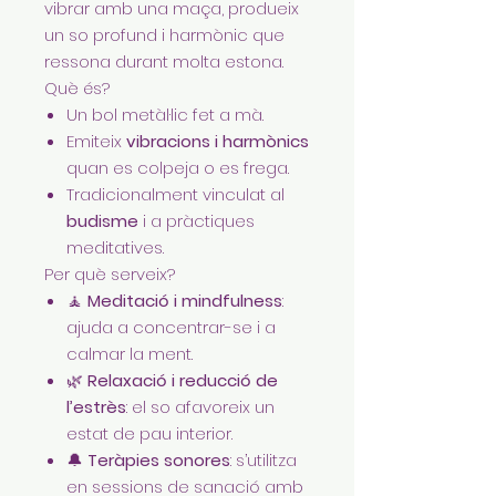
vibrar amb una maça, produeix
un so profund i harmònic que
ressona durant molta estona.
Què és?
Un bol metàl·lic fet a mà.
Emiteix
vibracions i harmònics
quan es colpeja o es frega.
Tradicionalment vinculat al
budisme
i a pràctiques
meditatives.
Per què serveix?
🧘
Meditació i mindfulness
:
ajuda a concentrar-se i a
calmar la ment.
🌿
Relaxació i reducció de
l’estrès
: el so afavoreix un
estat de pau interior.
🔔
Teràpies sonores
: s’utilitza
en sessions de sanació amb