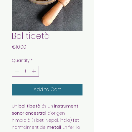
Bol tibetà
Price
€10.00
Quantity
*
Add to Cart
Un
bol tibetà
és un
instrument
sonor ancestral
d’origen
himalaià (Tibet, Nepal, Índia) fet
normalment de
metall
. En fer-lo