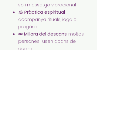
so i massatge vibracional.
🕉️
Pràctica espiritual
:
acompanya rituals, ioga o
pregària.
💤
Millora del descans
: moltes
persones l’usen abans de
dormir.
En essència, el bol tibetà
serveix
per harmonitzar cos i ment a
través del so i la vibració
,
actuant com un pont entre el
silenci interior i la consciència
plena.
Call us: