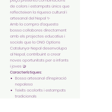
peça presenta combinacions
de colors i estampats únics que
reflecteixen la riquesa cultural i
artesanal del Nepal ✨
Amb la compra d’aquesta
bossa col·labores directament
amb els projectes educatius i
socials que la ONG Options
Catalunya-Nepal desenvolupa
al Nepal, contribuint a crear
noves oportunitats per a infants
i joves 🤝
Característiques:
Bossa artesanal d’inspiració
nepalesa
Teixits acolorits i estampats
tradicionals
Amplia, lleugera i resistent
Ideal per al dia a dia,