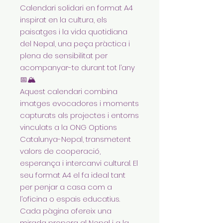
Calendari solidari en format A4
inspirat en la cultura, els
paisatges i la vida quotidiana
del Nepal, una peça pràctica i
plena de sensibilitat per
acompanyar-te durant tot l’any
📅🏔️
Aquest calendari combina
imatges evocadores i moments
capturats als projectes i entorns
vinculats a la ONG Options
Catalunya-Nepal, transmetent
valors de cooperació,
esperança i intercanvi cultural. El
seu format A4 el fa ideal tant
per penjar a casa com a
l’oficina o espais educatius.
Cada pàgina ofereix una
mirada propera al Nepal i a la