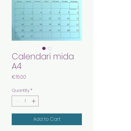
Calendari mida
A4
Price
€15.00
Quantity
*
Add to Cart