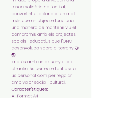
tasca solidària de l’entitat,
convertint el calendari en molt
més que un objecte funcional:
una manera de mantenir viu el
compromís amb els projectes
socials i educatius que l’ONG
desenvolupa sobre el terreny 🤝
🌏
Imprès amb un disseny clar i
atractiu, és perfecte tant per a
ús personal com per regalar
amb valor social i cultural.
Característiques:
Format A4
Calendari anual il·lustrat
Fotografies i imatges
relacionades amb el Nepal
Ideal per penjar