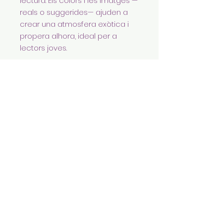
lectura. Els colors i les imatges —
reals o suggerides— ajuden a
crear una atmosfera exòtica i
propera alhora, ideal per a
lectors joves.
És un llibre que convida a
viatjar
sense moure’s
, a descobrir
altres maneres de veure el món
i a valorar la diversitat cultural a
través de la narració tradicional.
Call us:
658 438 987
You will find us at: