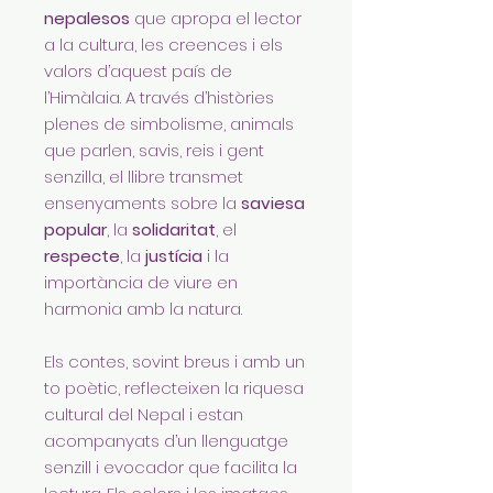
nepalesos
que apropa el lector
a la cultura, les creences i els
valors d’aquest país de
l’Himàlaia. A través d’històries
plenes de simbolisme, animals
que parlen, savis, reis i gent
senzilla, el llibre transmet
ensenyaments sobre la
saviesa
popular
, la
solidaritat
, el
respecte
, la
justícia
i la
importància de viure en
harmonia amb la natura.
Els contes, sovint breus i amb un
to poètic, reflecteixen la riquesa
cultural del Nepal i estan
acompanyats d’un llenguatge
senzill i evocador que facilita la