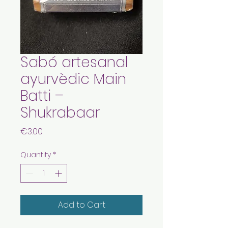
Sabó artesanal
ayurvèdic Main
Batti –
Shukrabaar
Price
€3.00
Quantity
*
Add to Cart