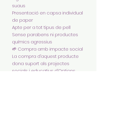
suaus
Presentació en capsa individual
de paper
Apte per a tot tipus de pell
Sense parabens ni productes
químics agressius
🌱 Compra amb impacte social
La compra d’aquest producte
dona suport als projectes
socials i educatius d’Options
Catalunya–Nepal, contribuint a
millorar les condicions de vida
de comunitats vulnerables i a
promoure un comerç just i
responsable.
Un petit gest quotidià que es
converteix en solidaritat real.